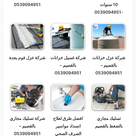
10 سنوات
0539094951
-0539094951
شركة عزل خزانات
شركة غسيل خزانات
شركة عزل فوم بجدة
بالقصيم –
بالقصيم –
0539094951
0539094951
تسليك مجاري
افضل طرق لعلاج
شركة تسليك مجاري
بالضغط بالقصيم
انسداد مواسير
بالقصيم –
الصرف الصحي
0539094951