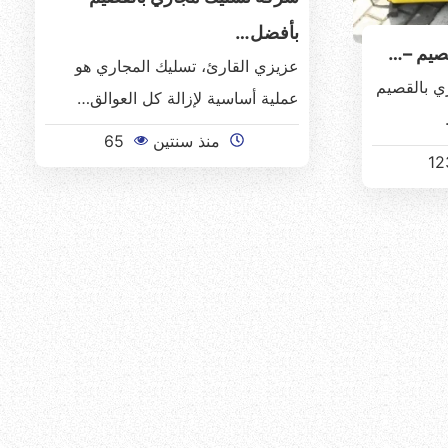
بأفضل…
صيم –…
عزيزي القارئ، تسليك المجاري هو
ي بالقصيم
عملية أساسية لإزالة كل العوالق…
منذ سنتين
65
12