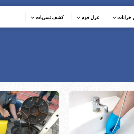
خزانات
عزل فوم
كشف تسربات